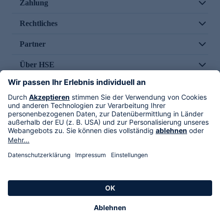
Zahlung
Rechtliches
Partner
Über HSE
Im TV
HSE International
Versand durch
Folge uns
AGB
Datenschutz
Impressum
Alle Rechte vorbehalten. Alle Preise inkl. gesetzlicher MwSt., zzgl. Versandkosten.