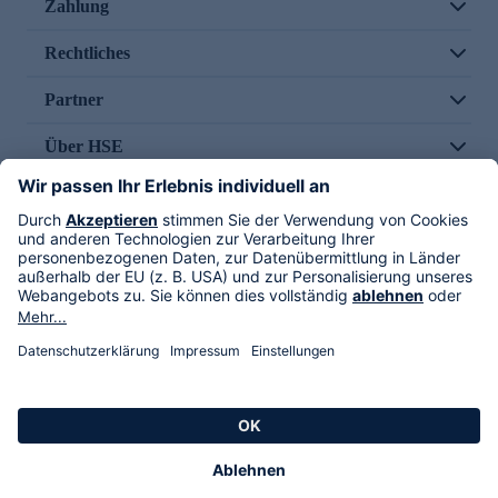
Zahlung
Rechtliches
Partner
Über HSE
Im TV
HSE International
Versand durch
Folge uns
AGB
Datenschutz
Impressum
Alle Rechte vorbehalten. Alle Preise inkl. gesetzlicher MwSt., zzgl. Versandkosten.