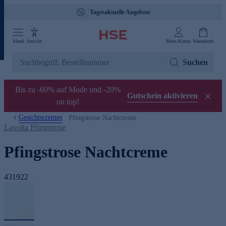
Tagesaktuelle Angebote
Menü
Ansicht
Mein Konto
Warenkorb
Suchen
Bis zu -60% auf Mode und -20%
Gutschein aktivieren
on top!
Gesichtscremes
Pfingstrose Nachtcreme
Lavolta Pfingstrose
Pfingstrose Nachtcreme
431922