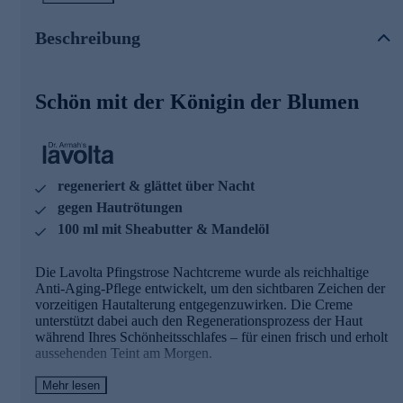
Ihre Vorteile in der Übersicht
- harmonisierend
Beschreibung
- gegen Hautrötungen
- gegen Unregelmäßigkeiten in der Pigmentierung
- gegen vorzeitige Hautalterung
Schön mit der Königin der Blumen
- regeneriert die Haut in der Nacht
Die Hauptwirkstoffe
Panthenol wirkt beruhigend und unterstützt den
regeneriert & glättet über Nacht
hauteigenen Regenerationsprozess in der Nacht
Wertvolle natürliche Lipide aus Sheabutter und Mandelöl
gegen Hautrötungen
pflegen die Haut weich und geschmeidig und schützen
100 ml mit Sheabutter & Mandelöl
sie vor Feuchtigkeitsverlust
DUO-Hyaluronsäure für die langfristige
Feuchtigkeitsspeicherung
Die Lavolta Pfingstrose Nachtcreme wurde als reichhaltige
Anti-Aging-Pflege entwickelt, um den sichtbaren Zeichen der
Schlafen Sie sich schön! Schnell online bestellen!
vorzeitigen Hautalterung entgegenzuwirken. Die Creme
unterstützt dabei auch den Regenerationsprozess der Haut
während Ihres Schönheitsschlafes – für einen frisch und erholt
aussehenden Teint am Morgen.
Mehr lesen
Ihre Vorteile in der Übersicht