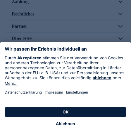
Zahlung
Rechtliches
Partner
Über HSE
Im TV
HSE International
Versand durch
Folge uns
AGB
Datenschutz
Impressum
Alle Rechte vorbehalten. Alle Preise inkl. gesetzlicher MwSt., zzgl. Versandkosten.