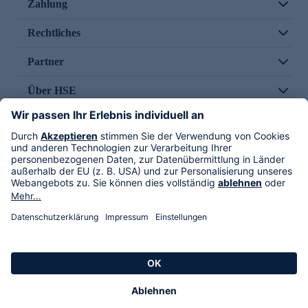
Zahlung
Rechtliches
Partner
Über HSE
Im TV
HSE International
Versand durch
Folge uns
AGB
Datenschutz
Impressum
Alle Rechte vorbehalten. Alle Preise inkl. gesetzlicher MwSt., zzgl. Versandkosten.