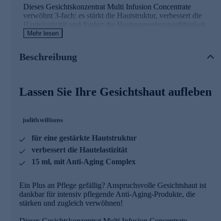
Dieses Gesichtskonzentrat Multi Infusion Concentrate
verwöhnt 3-fach: es stärkt die Hautstruktur, verbessert die
Hautelastizität und fördert die Hautregenerierungsfähigkeit.
Mehr lesen
Hochwirksames Gesichtskonzentrat
Beschreibung
Peptide Science steht für die geballte Kraft natürlicher &
biomimetischer Peptide, in perfekter Harmonie. Mit Peptide
Science wird die Haut einer umfassenden Restrukturierung
Lassen Sie Ihre Gesichtshaut aufleben
unterzogen, die auf der effektiven Stärkung der Hautstruktur
basiert.
Durch die einzigartige Peptide Kombination werden die
Prozesse zur Konturen-Schärfung und Stärkung maximal
aktiviert sowie verbessert. Tiefenwirksamkeit auf höchstem
für eine gestärkte Hautstruktur
Niveau.
verbessert die Hautelastizität
15 ml, mit Anti-Aging Complex
Für eine gestärkte Hautstruktur und
verbesserte Hautelastizität
Ein Plus an Pflege gefällig? Anspruchsvolle Gesichtshaut ist
dankbar für intensiv pflegende Anti-Aging-Produkte, die
Anti-Aging Complex
stärken und zugleich verwöhnen!
Wiederherstellung von jugendlichem Hautvolumen
Dieses Gesichtskonzentrat Multi Infusion Concentrate