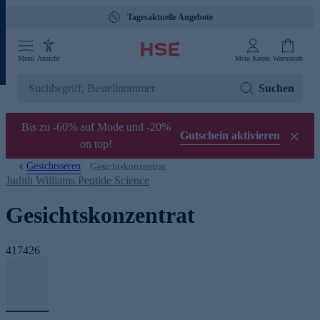
Tagesaktuelle Angebote
Menü
Ansicht
Mein Konto
Warenkorb
Suchen
Bis zu -60% auf Mode und -20%
Gutschein aktivieren
on top!
Gesichtsseren
Gesichtskonzentrat
Judith Williams Peptide Science
Gesichtskonzentrat
417426