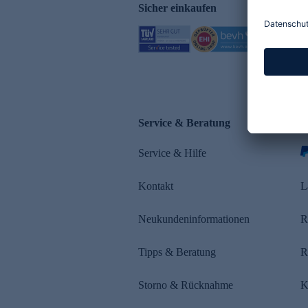
Sicher einkaufen
Service & Beratung
Z
Service & Hilfe
s
Kontakt
L
Neukundeninformationen
R
Tipps & Beratung
R
Storno & Rücknahme
K