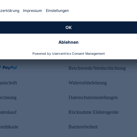
Kundenbewertung
ahlung
Rechtliches
Beschwerde/Streitschlichtung
astschrift
Widerrufsbelehrung
echnung
Datenschutzeinstellungen
atenkauf
Rücknahme Elektrogeräte
reditkarte
Barrierefreiheit