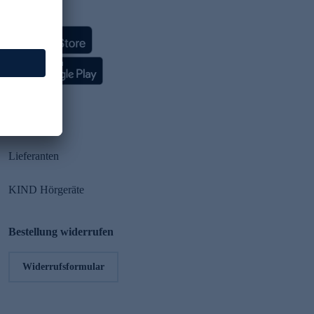
HSE App
Partner
Lieferanten
KIND Hörgeräte
Bestellung widerrufen
Widerrufsformular