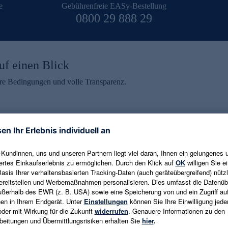
e
Gebührenfreie EASy-Bestellung
0800 29 888 29
uf einen Blick
aire Bedingungen und volle Transparenz.
ein erhalten
eren und aktuelle Trends,
E-Mail-Adresse eingeben
alten. Als Dankeschön
ne Abmeldung ist jederzeit in
Es gelten die
Datenschutzrichtlinien
un