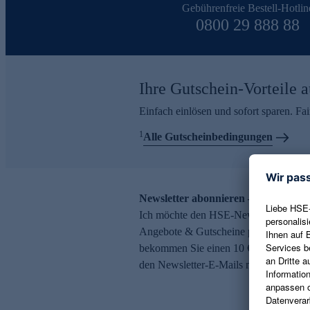
Gebührenfreie Bestell-Hotlin
0800 29 888 88
Ihre Gutschein-Vorteile a
Einfach einlösen und sofort sparen. F
1
Alle Gutscheinbedingungen
Newsletter abonnieren – 10 € Gutsch
Ich möchte den HSE-Newsletter abonni
Angebote & Gutscheine per E-Mail erh
bekommen Sie einen 10 € Gutschein. Ei
den Newsletter-E-Mails möglich.