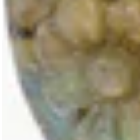
Harry Ivens
Anhänger mit Sambia-Smaragd
699,99 €
999,98 €
-29%