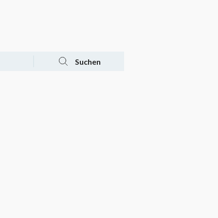
Tagesaktuelle Angebote
Mein Konto
Warenkorb
Suchen
n