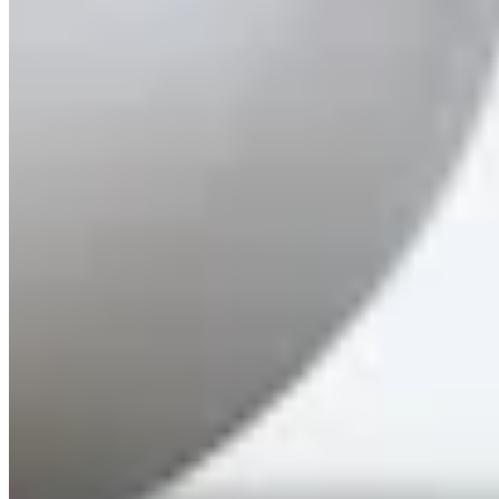
Judith Williams Retinol Science
60 Seconds Peel Gesichtspeeling
59,99 €
599,90 € / 1 l