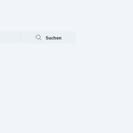
Tagesaktuelle Angebote
Mein Konto
Warenkorb
Suchen
n