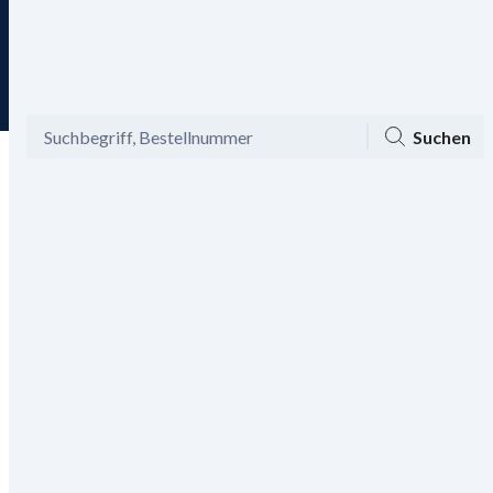
Tagesaktuelle Angebote
Menü
Ansicht
Mein Konto
Warenkorb
Suchen
Bis zu -60% auf Mode und -20%
Gutschein aktivieren
on top!
Haut, Haare & Nägel
Nahrungsergänzung
Haut, Haare & Nägel
/
Gesund & Vital
/
Nahrungsergänzung
/