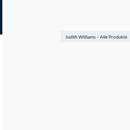
Gebührenfreie Hotline 0800 29 888 8
Menü
Ansicht
Die Welt von Judith Williams
Lassen Sie sich begeistern von einer besonderen Produktvielfal
Kosmetik
Mode
Schmuck & Münzen
Anhänger & Broschen
Armbänder
Armbanduhren
Halsketten & Colliers
Ohrringe