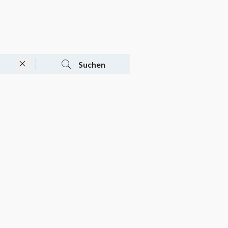
Tagesaktuelle Angebote
Mein Konto
Warenkorb
Suchen
n