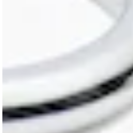
Judith Williams Modeschmuck
Ring mit Zirkonia
29,99 €
39,98 €
-24%