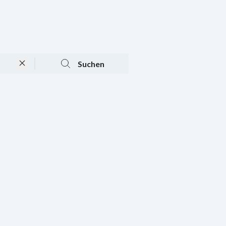
Tagesaktuelle Angebote
Mein Konto
Warenkorb
Suchen
n