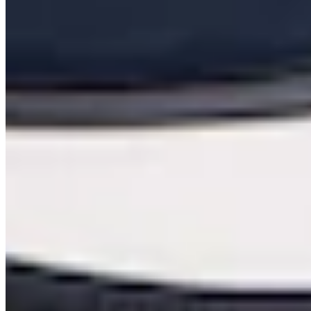
NEU
Judith Williams
Sneaker mit Strass
149,99 €