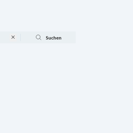
Tagesaktuelle Angebote
Mein Konto
Warenkorb
Suchen
n