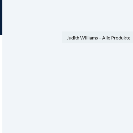
Gebührenfreie Hotline 0800 29 888 8
Menü
Ansicht
Die Welt von Judith Williams
Lassen Sie sich begeistern von einer besonderen Produktvielfal
Kosmetik
Mode
Accessoires
Blusen & Tuniken
Hosen
Jacken & Mäntel
Kleider & Röcke
Schuhe