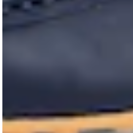
NEU
Judith Williams
Sneaker mit Strass
149,99 €
Versand Gratis