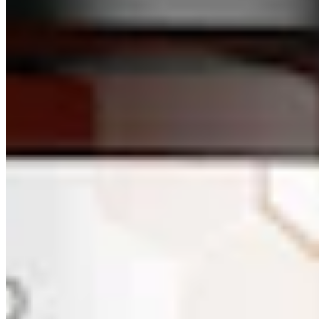
bedrop
Anti-Aging-Serum mit Bienengift