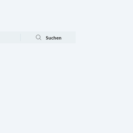
Tagesaktuelle Angebote
Mein Konto
Warenkorb
Suchen
n