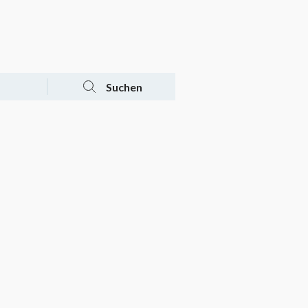
Tagesaktuelle Angebote
Mein Konto
Warenkorb
Suchen
n