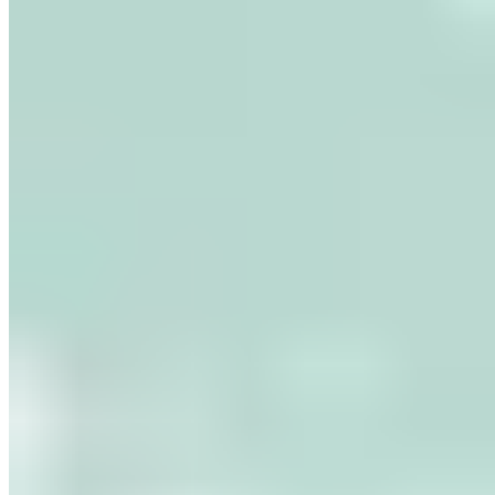
juno&me
Intimate Shave and Care Set, 2lg.