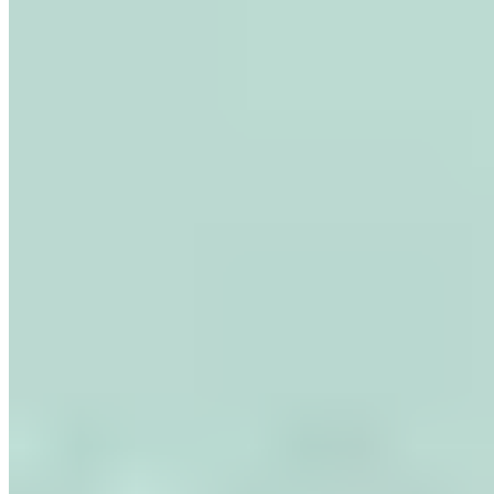
153,27 € / 1 l