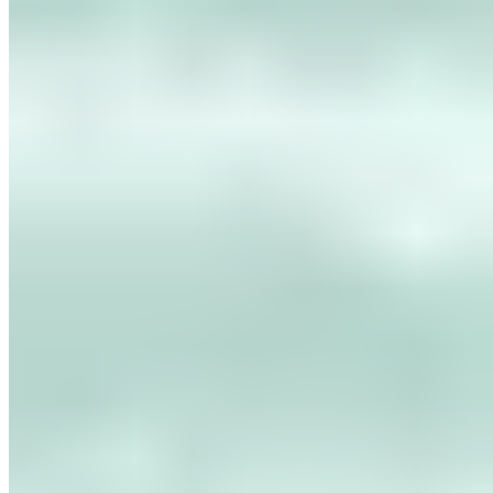
juno&me
Skin Protection Stick
16,99 €
18,99 €
-10%
566,33 € / 1 kg