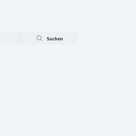
Tagesaktuelle Angebote
Mein Konto
Warenkorb
Suchen
n