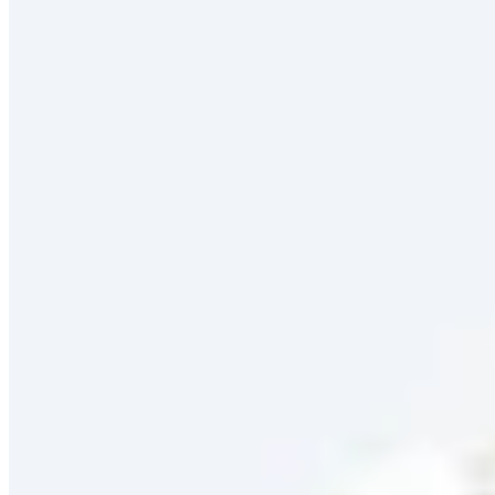
Außenmaterial
Saison
Preis aufsteigend
Empfohlen
Neuheiten
Reduzierungen
Preis aufsteigend
Preis absteigend
Zuletzt im TV
Filter
3 Produkte