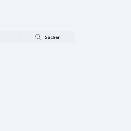
Tagesaktuelle Angebote
Mein Konto
Warenkorb
Suchen
n