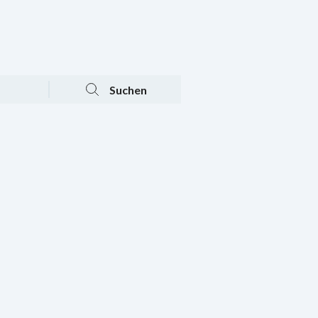
Tagesaktuelle Angebote
Mein Konto
Warenkorb
Suchen
n