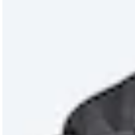
Empfohlen
Empfohlen
Neuheiten
Reduzierungen
Preis aufsteigend
Preis absteigend
Zuletzt im TV
Filter
3 Produkte