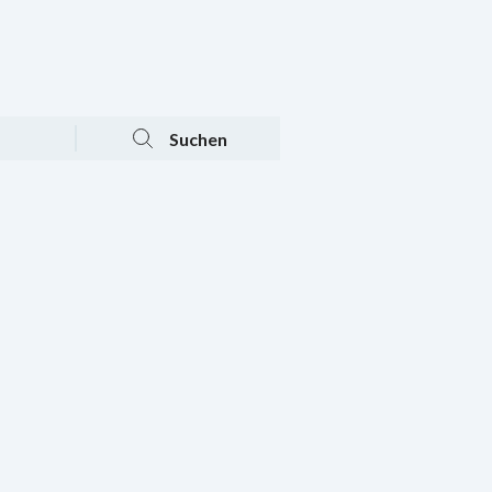
Tagesaktuelle Angebote
Mein Konto
Warenkorb
Suchen
n