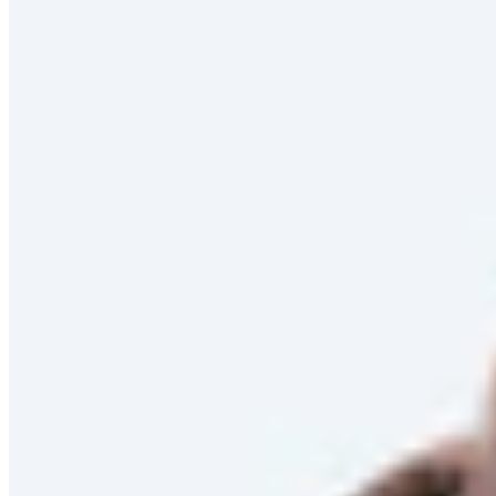
Preis aufsteigend
Empfohlen
Neuheiten
Reduzierungen
Preis aufsteigend
Preis absteigend
Zuletzt im TV
Filter
3 Produkte