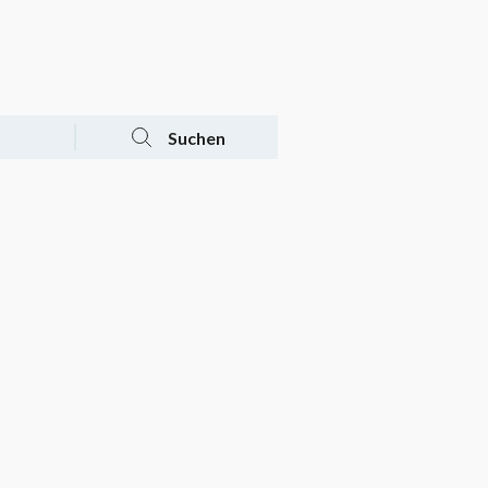
Tagesaktuelle Angebote
Mein Konto
Warenkorb
Suchen
n